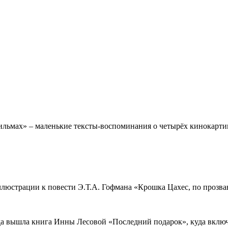
льмах» – маленькие тексты-воспоминания о четырёх кинокартина
ллюстрации к повести Э.Т.А. Гофмана «Крошка Цахес, по прозва
ода вышла книга Инны Лесовой «Последний подарок», куда вклю