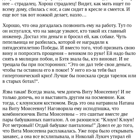
нее – страдалец. Хорош страдалец! Видит, как мать ищет по
всему дому, сбилась с ног, а сам сидит в кресле и смеется. И
еще вот так вот ножкой делает, назло…
Хорошо, что она догадалась позвонить ему на работу. Тут-то
он испугался, что на заводе узн
а
ют, кто такой их главный
инженер. Достал эти деньги и бросил ей, как собаке. Чуть
пепельница не разбилась, которой ее наградили к
пятидесятилетию Победы. И вместо того, чтоб признать свою
вину и попросить прощения – веником по руке! Ей надо было
снять в милиции побои, и Бэтя знала бы, кто виноват. И не
трещала бы при посторонних: “Это он дал тебе свои деньги,
чтобы ты оставила его в покое! У него из-за тебя был
гипертонический криз! Лучше бы поискала среди тарелок или
в старых ботах!“.
Язва такая! Всегда знала, чем допечь Виту Моисеевну! И не
только допечь, но и выставить другим на посмеяние. Как
тогда, с клоунским костюмом. Ведь это она натравила Натана
на Виту Моисеевну! Наговорила ему исподтишка, что
комбинезончик Виты Моисеевны – это сшитые вместе две
пары бабушкиных панталон. А он разошелся: “Клоун! Клоун!
Рот метровый! Отдай бабушке панталоны!” Довел ее до того,
что Вита Моисеевна расплакалась. Уже пора было открывать
занавес, а она все всхлипывала, и Николай Лукич утирал ей