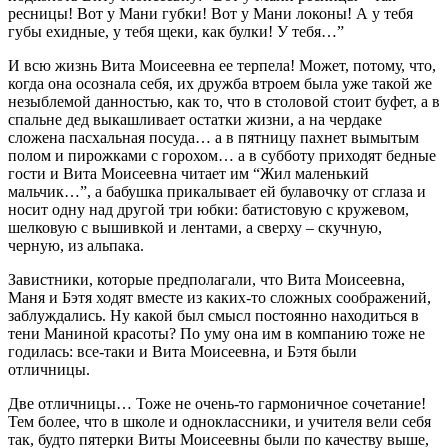
ресницы! Вот у Мани губки! Вот у Мани локоны! А у тебя
губы ехидные, у тебя щеки, как булки! У тебя…”
И всю жизнь Вита Моисеевна ее терпела! Может, потому, что,
когда она осознала себя, их дружба втроем была уже такой же
незыблемой данностью, как то, что в столовой стоит буфет, а в
спальне дед выкашливает остатки жизни, а на чердаке
сложена пасхальная посуда… а в пятницу пахнет вымытым
полом и пирожками с горохом… а в субботу приходят бедные
гости и Вита Моисеевна читает им “Жил маленький
мальчик…”, а бабушка прикалывает ей булавочку от сглаза и
носит одну над другой три юбки: батистовую с кружевом,
шелковую с вышивкой и лентами, а сверху – скучную,
черную, из альпака.
Завистники, которые предполагали, что Вита Моисеевна,
Маня и Бэтя ходят вместе из каких-то сложных соображений,
заблуждались. Ну какой был смысл постоянно находиться в
тени Маниной красоты? По уму она им в компанию тоже не
годилась: все-таки и Вита Моисеевна, и Бэтя были
отличницы.
Две отличницы… Тоже не очень-то гармоничное сочетание!
Тем более, что в школе и одноклассники, и учителя вели себя
так, будто пятерки Виты Моисеевны были по качеству выше,