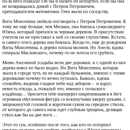
из-за него плакала! Он бы и пальто ей испортил, если бы она
не возвращалась домой с Петром Петровичем,
преподавателем математики. Они жили по соседству.
Вита Моисеевна любила поговорить с Петром Петровичем. К
тому же еще больше, чем Мильки, она боялась сумасшедшего
Юзека, который прятался за черным деревом. В присутствии
учителя он не приставал к ней со своими глупостями. Кстати,
и самог
о
этого дерева она боялась. Когда-то, еще до рождения
Виты Моисеевны, в дерево попала молния. Но Анеля, вдова
генерала Масловского, почему-то не хотела его срубить.
Мимо Анелиной усадьбы вели две дорожки, и с одной из них
дерева вовсе не было видно. Но Вита Моисеевна, которая
знала в городе чуть ли не каждый булыжник, именно с этими
дорожками почему-то вечно путалась. Бывало, идешь
спокойно, видишь гладкое небо над забором – и вдруг,
невесть откуда, а, пожалуй что, именно с польского
кладбища… бросается тебе наперерез накренившаяся в беге
огромная обугленная фигура со вскинутыми кверху руками, с
запрокинутой головой и коротким суком на середине ствола,
от которого до самого низа идет глубокая трещина, делящая
ствол как бы на две ноги…
Этот-то сук, особенно после того, как кто-то потерпел
неудачу, пытаясь его срубить, возбуждал в Юзеке приступы