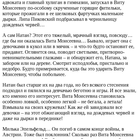
адвоката и главный хулиган в гимназии, запускал в Виту
Моисеевну по-особому скрученные горящие фитильки,
которые прожигали в ее шелковых фартучках маленькие
дырки. Липа Пиковский подбрасывал в чернильницу
дождевых червей…
А сам Натан? Этот его тяжелый, мрачный взгляд, повсюду…
где бы ни оказалась Вита Моисеевна… Бывало, играет она с
девочками в кукол или в мячик – и что-то будто остановит ее,
придавит. Оглянется она, поводит светлыми, притворно-
невнимательными глазками – и обнаружит его, Натана, за
забором или на дереве. Смотрит исподлобья, пристально и
недобро. Будто примеривается, куда бы это ударить Виту
Моисеевну, чтобы побольнее.
Натан был старше их на два года, но без всякого стеснения
подходил и пялился на девчачью беготню и игры. И все знали,
кто именно его интересует. Вита Моисеевна становилась
особенно ловкой, особенно легкой – не бегала, а летала!
Взмывала на своих кружевах! Как же ей завидовали все
девочки – на этот обжигающий взгляд, на дождевых червей и
даже на дырки в переднике!
Милька Эпельфельд… Он погиб в самом конце войны, в
Австрии. Тоже был поклонник! Сколько раз Вита Моисеевна