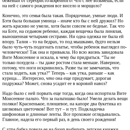
бежевый от серебристо-кофейного! Что с нее возьмешь, если
на ней с самого рождения все висело и морщило?
Конечно, это семья была такая. Порядочные, умные люди. И
Бэтя была большая умница – иначе кто бы с ней дружил? Но
жить красиво не умели, хотя были совсем не бедные. Так что
на Бэте, на седьмом ребенке, каждая вещичка была линялая,
выношенная четырьмя сестрами. Ни одна одежка не была ей
впору. Талия – то на бедрах, то под мышками, будто нельзя
было чуть-чуть подогнать платье, чтобы ребенок выглядел по-
человечески! Так она и привыкла. Но всю жизнь завидовала
Вите Моисеевне и искала, к чему бы придраться. “Ты не
только похудела – ты даже ростом стала меньше. Наверное,
потому, что ноги искривились. Разве ты не замечаешь, что
стала ходить, как утка?” Теперь – как утка, раньше – как
курица… Интересно,
что
она еще придумает, дорогая
подружка? Может, снова усадит ее в коровий навоз?
Надо было с ней порвать еще тогда, когда она испортила Вите
Моисеевне пальто. Что за пальтишко было! Умели делать вещи
поляки! Красненькое, плюшевое, на капоре два букетика из
шелковых цветочков! Вот тут – и тут. Подкладочка
шифоновая и длинные ленты. Все прохожие оглядывались.
Главное, надела его первый раз, в день своего рождения!
С утра бабка повела ее на базар выбирать детские книжки.