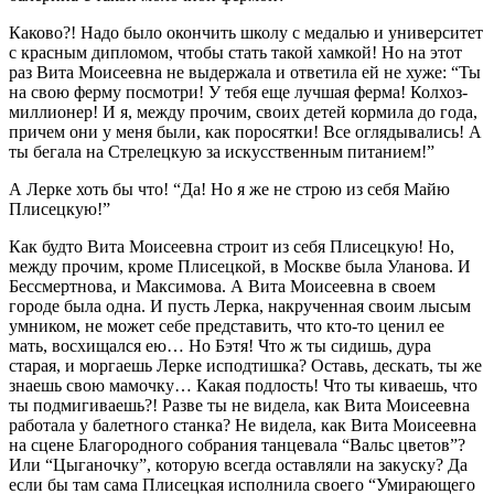
Каково?! Надо было окончить школу с медалью и университет
с красным дипломом, чтобы стать такой хамкой! Но на этот
раз Вита Моисеевна не выдержала и ответила ей не хуже: “Ты
на свою ферму посмотри! У тебя еще лучшая ферма! Колхоз-
миллионер! И я, между прочим, своих детей кормила до года,
причем они у меня были, как поросятки! Все оглядывались! А
ты бегала на Стрелецкую за искусственным питанием!”
А Лерке хоть бы что! “Да! Но я же не строю из себя Майю
Плисецкую!”
Как будто Вита Моисеевна строит из себя Плисецкую! Но,
между прочим, кроме Плисецкой, в Москве была Уланова. И
Бессмертнова, и Максимова. А Вита Моисеевна в своем
городе была одна. И пусть Лерка, накрученная своим лысым
умником, не может себе представить, что кто-то ценил ее
мать, восхищался ею… Но Бэтя! Что ж ты сидишь, дура
старая, и моргаешь Лерке исподтишка? Оставь, дескать, ты же
знаешь свою мамочку… Какая подлость! Что ты киваешь, что
ты подмигиваешь?! Разве ты не видела, как Вита Моисеевна
работала у балетного станка? Не видела, как Вита Моисеевна
на сцене Благородного собрания танцевала “Вальс цветов”?
Или “Цыганочку”, которую всегда оставляли на закуску? Да
если бы там сама Плисецкая исполнила своего “Умирающего