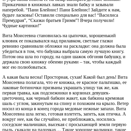
Приказчики в книжных лавках знали бабку и зазывали
наперебой. “Пани Блейнис! Пани Блейнис! Зайдите к нам,
будьте ласковы! Оставили специально для вас! “Василиса
Премудрая”, “Сказки братьев Гримм”! Вчера получили!
Чудные картинки!”
Вита Моисеевна становилась на цыпочки, хорошенький
клювик ее показывался над прилавком, светлые глазки
ревниво сравнивали обложки на раскладке: она должна была
убедиться в том, что бабушка выбрала самую лучшую книгу.
Потом она шла по городу, на один шажок обгоняя бабушку, и
держала свою книжку обеими руками – так, чтобы каждый
мог ею полюбоваться.
А какая была весна! Просторная, сухая! Какой был день! Вита
Моисеевна полагала, что ее книжка, ее красное пальтишко, ее
лаковые ботиночки призваны украшать улицу так же, как
первая травка, как подснежники в корзинах девушек-
цветочниц, как черный бабкин жакет, как бабкина кремовая
шаль с углом, закинутым на спину и похожим на крыло. Ветер
носил из конца в конец города медовые нежные запахи. Вита
Моисеевна шла легко, готовая взлететь, запеть, как птичка. А
вокруг нее, как бы случайно, не приближаясь, носились
соседские мальчишки, высекая с просыхающей земли первую
пыль, скакали на палочках… Такие хорошие мальчики, такие