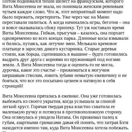
Потом поднимался тихий шелест на французском, которого
Вита Моисеевна не знала, но понимала женским ревнивым
чутьем каждое слово. Что ж, этот неприятный момент надо
было пережить, перетерпеть. Уже через час на Маню
переставали пялиться. А когда начинались игры, беготня – она
и вовсе оказывалась сбоку припеку. Тут уж наставало время
Виты Моисеевны. Гибкая, прыгучая – казалось, она порхает
одновременно во всех концах парка. Длинные косы взмывали
и бились, путаясь, как летучие змеи. Мелькало кремовое
платьице в зарослях дикого кустарника. Старые деревья
стояли, как борцы, сцепившись в вышине – будто готовились
выдрать друг друга с корнями из пружинящей под ногами
земли. А Вита Моисеевна тогда и оценить-то не могла,
дурочка, какое это счастье – прижиматься к могучим
шершавым стволам, ловить зубами немытую ежевичину и не
бояться, что все это посыпано цезием и натянуло в себя
стронций!
Вита Моисеевна пряталась в ежевике. Она уже готовилась
выбежать из своего укрытия, когда услышала за спиной
легкий хруст. Горячая твердая рука властно схватила ее
маленькую ручку и потянула в противоположную сторону.
Она оглянулась и увидела Натана. Он прижимал палец к
губам, азартными гримасами давая ей понять, что хитрая Бэтя
находится именно там, куда Вита Моисеевна хотела побежать.