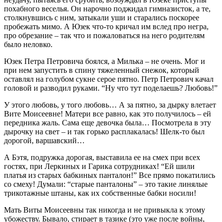
похабного веселья. Он нарочно поджидал гимназисток, а те,
столкнувшись с ним, затыкали уши и старались поскорее
пробежать мимо. А Юзек что-то кричал им вслед про негра,
про обрезание – так что и пожаловаться на него родителям
было неловко.
Юзек Петра Петровича боялся, а Милька – не очень. Мог и
при нем запустить в спину тяжеленный снежок, который
оставлял на голубом сукне серое пятно. Петр Петрович качал
головой и разводил руками. “Ну что тут поделаешь? Любовь!”
У этого любовь, у того любовь… А за пятно, за дырку влетает
Вите Моисеевне! Матери все равно, как это получилось – ей
передника жаль. Сама еще девочка была… Посмотрела в эту
дырочку на свет – и так горько расплакалась! Шелк-то был
дорогой, варшавский…
А Бэтя, подружка дорогая, выставила ее на смех при всех
гостях, при Леркиных и Гарика сотрудниках! “Ей шили
платья из старых бабкиных панталон!” Все прямо покатились
со смеху! Думали: “старые панталоны” – это такие линялые
трикотажные штаны, как их собственные бабки носили!
Мать Виты Моисеевны так никогда и не привыкла к этому
убожеству. Бывало, стирает в тазике (это уже после войны,