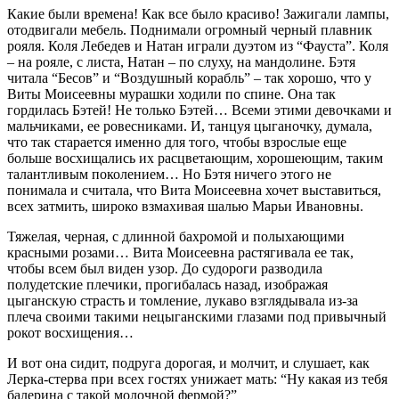
Какие были времена! Как все было красиво! Зажигали лампы,
отодвигали мебель. Поднимали огромный черный плавник
рояля. Коля Лебедев и Натан играли дуэтом из “Фауста”. Коля
– на рояле, с листа, Натан – по слуху, на мандолине. Бэтя
читала “Бесов” и “Воздушный корабль” – так хорошо, что у
Виты Моисеевны мурашки ходили по спине. Она так
гордилась Бэтей! Не только Бэтей… Всеми этими девочками и
мальчиками, ее ровесниками. И, танцуя цыганочку, думала,
что так старается именно для того, чтобы взрослые еще
больше восхищались их расцветающим, хорошеющим, таким
талантливым поколением… Но Бэтя ничего этого не
понимала и считала, что Вита Моисеевна хочет выставиться,
всех затмить, широко взмахивая шалью Марьи Ивановны.
Тяжелая, черная, с длинной бахромой и полыхающими
красными розами… Вита Моисеевна растягивала ее так,
чтобы всем был виден узор. До судороги разводила
полудетские плечики, прогибалась назад, изображая
цыганскую страсть и томление, лукаво взглядывала из-за
плеча своими такими нецыганскими глазами под привычный
рокот восхищения…
И вот она сидит, подруга дорогая, и молчит, и слушает, как
Лерка-стерва при всех гостях унижает мать: “Ну какая из тебя
балерина с такой молочной фермой?”