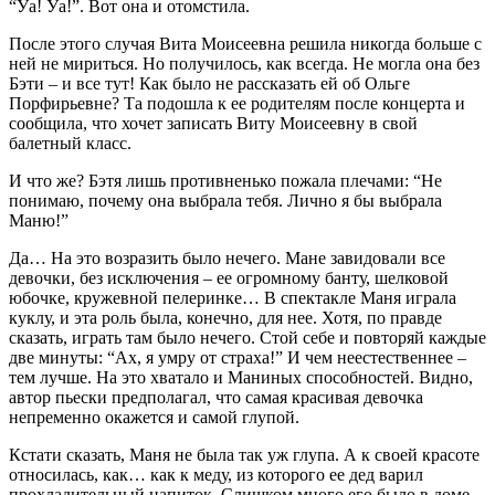
“Уа! Уа!”. Вот она и отомстила.
После этого случая Вита Моисеевна решила никогда больше с
ней не мириться. Но получилось, как всегда. Не могла она без
Бэти – и все тут! Как было не рассказать ей об Ольге
Порфирьевне? Та подошла к ее родителям после концерта и
сообщила, что хочет записать Виту Моисеевну в свой
балетный класс.
И что же? Бэтя лишь противненько пожала плечами: “Не
понимаю, почему она выбрала тебя. Лично я бы выбрала
Маню!”
Да… На это возразить было нечего. Мане завидовали все
девочки, без исключения – ее огромному банту, шелковой
юбочке, кружевной пелеринке… В спектакле Маня играла
куклу, и эта роль была, конечно, для нее. Хотя, по правде
сказать, играть там было нечего. Стой себе и повторяй каждые
две минуты: “Ах, я умру от страха!” И чем неестественнее –
тем лучше. На это хватало и Маниных способностей. Видно,
автор пьески предполагал, что самая красивая девочка
непременно окажется и самой глупой.
Кстати сказать, Маня не была так уж глупа. А к своей красоте
относилась, как… как к меду, из которого ее дед варил
прохладительный напиток. Слишком много его было в доме,