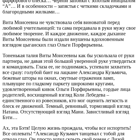
фарфорового блеска… Черной запонки с золотым инициалом
“А”… И в особенности – запястья с четкими складочками и
благородными жилками…
Вита Моисеевна не чувствовала себя виноватой перед
любимой учительницей: та сама передавала в руки мужу свое
любимое творение. И каждое движение, каждое дыхание
Виты Моисеевны были издали внушены вдохновенным
взглядом цыганских глаз Ольги Порфирьевны.
Тоненькая талия Виты Моисеевны как бы ускользала от руки
партнера, не давая этой большой уверенной руке утвердиться
и командовать. Глаза ее, не поднимаясь, успевали захватить
все сразу: голубой бант на лацкане Александра Кузьмича,
бежевые шторы на окнах, смутные отражения ламп,
плывущие по гладкому паркету широкими кругами,
удовлетворенный кивок Ольги Порфирьевны, гордые лица
родителей, восхищенный взгляд Коли Лебедева –
единственного из ровесников, кто мог оценить легкость и
блеск ее движений. Темный, ревнивый, тормозящий взгляд
Натана. Отсутствующий взгляд Мани. Завистливый взгляд
Бэти…
Ах, эта Бэтя! Целую жизнь прождала, чтобы все испортить!
Все оплевать! “Александр Кузьмич танцевал с тобой для
отвода глаз. Он просто хотел скрыть свой роман с Лизой