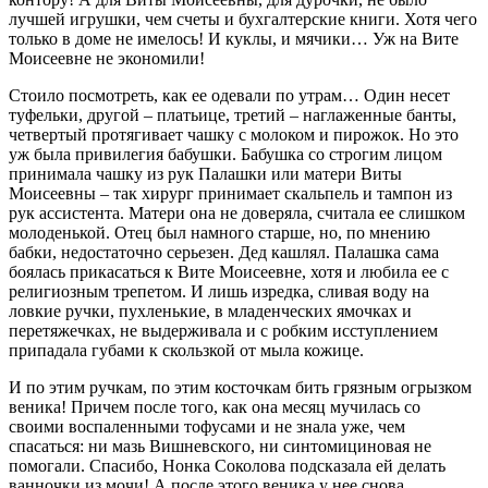
лучшей игрушки, чем счеты и бухгалтерские книги. Хотя чего
только в доме не имелось! И куклы, и мячики… Уж на Вите
Моисеевне не экономили!
Стоило посмотреть, как ее одевали по утрам… Один несет
туфельки, другой – платьице, третий – наглаженные банты,
четвертый протягивает чашку с молоком и пирожок. Но это
уж была привилегия бабушки. Бабушка со строгим лицом
принимала чашку из рук Палашки или матери Виты
Моисеевны – так хирург принимает скальпель и тампон из
рук ассистента. Матери она не доверяла, считала ее слишком
молоденькой. Отец был намного старше, но, по мнению
бабки, недостаточно серьезен. Дед кашлял. Палашка сама
боялась прикасаться к Вите Моисеевне, хотя и любила ее с
религиозным трепетом. И лишь изредка, сливая воду на
ловкие ручки, пухленькие, в младенческих ямочках и
перетяжечках, не выдерживала и с робким исступлением
припадала губами к скользкой от мыла кожице.
И по этим ручкам, по этим косточкам бить грязным огрызком
веника! Причем после того, как она месяц мучилась со
своими воспаленными тофусами и не знала уже, чем
спасаться: ни мазь Вишневского, ни синтомициновая не
помогали. Спасибо, Нонка Соколова подсказала ей делать
ванночки из мочи! А после этого веника у нее снова