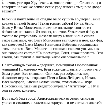
конечно, уже при Хрущеве… а, может, еще при Сталине…) и
говорит: “Какое же сейчас белье уродливое! Стыдно во дворе
вешать!“
Бабкины панталоны не стыдно было сушить во дворе! Такие
кружева, такой батист! Такая тонкая работа! Ну да, было,
было у Виты Моисеевны и летнее платьице, сшитое из
бабкиных панталон. Из новых, конечно. Что-то там бабку в
фасоне не устраивало. Позвали Фиру Бляйх, и она сшила
такое платьице, что Вита Моисеевна выглядела в нем, как фея,
как цветочек! Сама Марья Ивановна Лебедева восхищалась
этим платьем! Вита Моисеевна слышала своими ушами, как
она говорила сестре: “Ты посмотри, Соня, какая прелесть! Эти
глазки, эти ручки! А платьице какое очаровательное!”
Не кто-нибудь сказал – дворянка, помещица! Образованная
женщина! И, конечно же, Бэтя тоже слышала это, потому что
была рядом. Все слышали. Они как раз собрались под
балконом играть в горелки: Петя и Коля Лебедевы, Натан,
Вася Федоров, Анечка Болотникова, этот самый – Шура
Покровский, главный редактор журнала “Агитатор”… Ну, и
они втроем, конечно.
Вот такой был город! Аристократическая семья, сыновья
учатся в столице, в кадетском корпусе – и не считают для себя