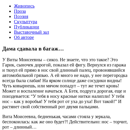
Живопись
Проза
Поэзия
Скульптура
Публикации
Выставочный зал
Об авторе
Дама сдавала в багаж…
У Виты Моисеевны – сикоз. Не знаете, что это такое? Это
Гарик, сыночек дорогой, показал ей фигу. Вернулся из гаража
и ткнул ей прямо в нос свой длинный палец, провонявшийся
автомобильной грязью. А ей много не надо, у нее перегородка
всегда была слабая! На ярком солнце даже сосудики видны!
Чуть ковырнешь, или мячом попадут – тут же течет кровь!
Может и воспаление начаться. А Бэтя, подруга дорогая, еще и
поиздевается: “У тебя в носу красные нитки налипли! У тебя
нос – как у воробья! У тебя рот от уха до уха! Вот такой!” И
растянет свой собственный рот двумя пальцами.
Вита Моисеевна, бедненькая, часами стояла у зеркала,
беспокоилась: как же оно будет?! Действительно: нос – торчит,
рот – длинный…