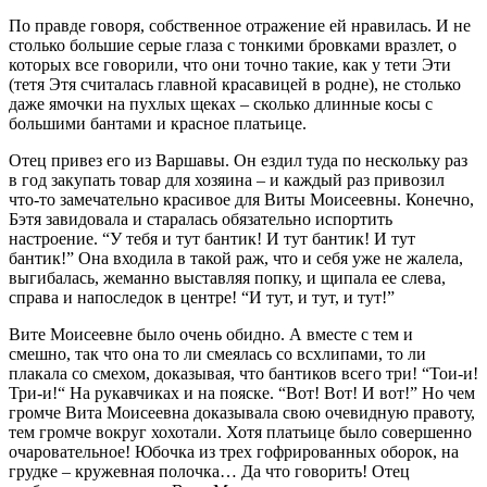
По правде говоря, собственное отражение ей нравилась. И не
столько большие серые глаза с тонкими бровками вразлет, о
которых все говорили, что они точно такие, как у тети Эти
(тетя Этя считалась главной красавицей в родне), не столько
даже ямочки на пухлых щеках – сколько длинные косы с
большими бантами и красное платьице.
Отец привез его из Варшавы. Он ездил туда по нескольку раз
в год закупать товар для хозяина – и каждый раз привозил
что-то замечательно красивое для Виты Моисеевны. Конечно,
Бэтя завидовала и старалась обязательно испортить
настроение. “У тебя и тут бантик! И тут бантик! И тут
бантик!” Она входила в такой раж, что и себя уже не жалела,
выгибалась, жеманно выставляя попку, и щипала ее слева,
справа и напоследок в центре! “И тут, и тут, и тут!”
Вите Моисеевне было очень обидно. А вместе с тем и
смешно, так что она то ли смеялась со всхлипами, то ли
плакала со смехом, доказывая, что бантиков всего три! “Тои-и!
Три-и!“ На рукавчиках и на пояске. “Вот! Вот! И вот!” Но чем
громче Вита Моисеевна доказывала свою очевидную правоту,
тем громче вокруг хохотали. Хотя платьице было совершенно
очаровательное! Юбочка из трех гофрированных оборок, на
грудке – кружевная полочка… Да что говорить! Отец