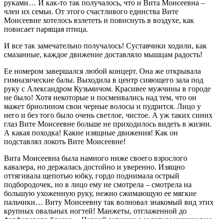
руками… И как-то так получалось, что и Вита Моисеевна –
член их семьи. От этого счастливого единства Вите
Моисеевне хотелось взлететь и повиснуть в воздухе, как
повисает парящая птица.
И все так замечательно получалось! Суставчики ходили, как
смазанные, каждое движение доставляло мышцам радость!
Ее номером завершался любой концерт. Она же открывала
гимназические балы. Выходила в центр сияющего зала под
руку с Александром Кузьмичом. Красивее мужчины в городе
не было! Хотя некоторые и посмеивались над тем, что он
мажет бриолином свои черные волосы и пудрится. Лицо у
него и без того было очень светлое, чистое. А уж таких синих
глаз Вите Моисеевне больше не приходилось видеть в жизни.
А какая походка! Какие изящные движения! Как он
подставлял локоть Вите Моисеевне!
Вита Моисеевна была намного ниже своего взрослого
кавалера, но держалась достойно и уверенно. Изящно
оттягивала щепотью юбку, гордо поднимала острый
подбородочек, но в лицо ему не смотрела – смотрела на
большую ухоженную руку, нежно сжимающую ее мягкие
пальчики… Виту Моисеевну так волновал знакомый вид этих
крупных овальных ногтей! Манжеты, отглаженной до