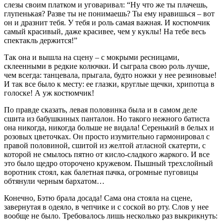
слезы своим платком и уговаривал: “Ну что же ты плачешь,
глупенькая? Разве ты не понимаешь? Ты ему нравишься – вот
он и дразнит тебя. У тебя и роль самая важная. И костюмчик
самый красивый, даже красивее, чем у куклы! На тебе весь
спектакль держится!”
Так она и вышла на сцену – с мокрыми ресницами,
склеенными в редкие колючки. И сыграла свою роль лучше,
чем всегда: танцевала, прыгала, будто ножки у нее резиновые!
И так все было к месту: ее глазки, круглые щечки, хрипотца в
голоске! А уж костюмчик!
По правде сказать, левая половинка была и в самом деле
сшита из бабушкиных панталон. Но такого нежного батиста
она никогда, никогда больше не видала! Серенький в белых и
розовых цветочках. Он просто изумительно гармонировал с
правой половиной, сшитой из желтой атласной скатерти, с
которой не смылось пятно от кисло-сладкого жаркого. И все
это было щедро оторочено кружевом. Пышный трехслойный
воротник стоял, как балетная пачка, огромные пуговицы
обтянули черным бархатом…
Конечно, Бэтю брала досада! Сама она стояла на сцене,
завернутая в одеяло, в чепчике и с соской во рту. Слов у нее
вообще не было. Требовалось лишь несколько раз выкрикнуть: