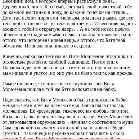
Весенний дом, в котором впервые распахнули окна…
Деревянный, чистый, сытый, светлый, свой, известный тебе
до каждой вмятинки в полу, до каждой точечки на стекле…
Дом, где пахнет пирогами, молоком, подснежниками, где все
тебя любят, где все бегут тебе навстречу… И весенняя радость
входит с тобой в открытую дверь… А на тебе новое пальто,
облепленное сзади комьями свежего навоза, и плачешь ты не
оттого, что испорчена новая вещь, а оттого, что Бэтя тебя
обманула. Не знала она никакого секрета.
Конечно, бабка расстегнула на Вите Моисеевне штанишки и
отхлестала розгой по сдобной заднюшке. Потом они с
Палашкой два дня возились с этим пальто, терли керосином,
вымачивали в уксусе, но оно уже не было таким, как прежде.
Самое смешное, что после всего случившегося Вита
Моисеевна пошла к той же Бэте жаловаться на бабку.
Надо сказать, что Вита Моисеевна была привязана к бабке
меньше, чем к другим членам семьи. Бабка была строгая,
молчаливая. Ее чрезмерная, тяжеловесная любовь тяготила.
Казалось, бабка вечно начеку, вечно спасает Виту Моисеевну
от легкомыслия окружающих – начиная с собственного мужа.
Сам сорок лет задыхался в книжной пыли, довел себя до
сухотки – так он еще и ребенка норовит затащить в свою
контору! А для Виты Моисеевны, для дурочки, не было