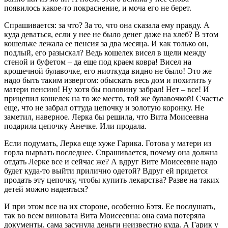
появилось какое-то покраснение, и моча его не берет.
Спрашивается: за что? За то, что она сказала ему правду. А
куда деваться, если у нее не было денег даже на хлеб? В этом
кошельке лежала ее пенсия за два месяца. И как только он,
подлый, его разыскал? Ведь кошелек висел в щели между
стеной и буфетом – да еще под краем ковра! Висел на
крошечной булавочке, его ниоткуда видно не было! Это же
надо быть таким извергом: обыскать весь дом и похитить у
матери пенсию! Ну хотя бы половину забрал! Нет – все! И
прицепил кошелек на то же место, той же булавочкой! Счастье
еще, что не забрал оттуда цепочку и золотую коронку. Не
заметил, наверное. Лерка бы решила, что Вита Моисеевна
подарила цепочку Анечке. Или продала.
Если подумать, Лерка еще хуже Гарика. Готова у матери из
горла вырвать последнее. Спрашивается, почему она должна
отдать Лерке все и сейчас же? А вдруг Вите Моисеевне надо
будет куда-то выйти прилично одетой? Вдруг ей придется
продать эту цепочку, чтобы купить лекарства? Разве на таких
детей можно надеяться?
И при этом все на их стороне, особенно Бэтя. Ее послушать,
так во всем виновата Вита Моисеевна: она сама потеряла
документы, сама засунула деньги неизвестно куда. А Гарик у