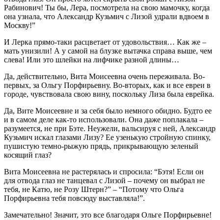
Рабинович! Ты бы, Лера, посмотрела на свою мамочку, когда
она узнала, что Александр Кузьмич с Лизой удрали вдвоем в
Москву!”
И Лерка прямо-таки расцветает от удовольствия… Как же –
мать унизили! А у самой на блузке вытачка справа выше, чем
слева! Или это шлейки на лифчике разной длины…
Да, действительно, Вита Моисеевна очень переживала. Во-
первых, за Ольгу Порфирьевну. Во-вторых, как и все евреи в
городе, чувствовала свою вину, поскольку Лиза была еврейка.
Да, Вите Моисеевне и за себя было немного обидно. Будто ее
и в самом деле как-то использовали. Она даже поплакала –
разумеется, не при Бэте. Неужели, вальсируя с ней, Александр
Кузьмич искал глазами Лизу? Ее узенькую стройную спинку,
пушистую темно-рыжую прядь, прикрывающую зеленый
косящий глаз?
Вита Моисеевна не растерялась и спросила: “Бэтя! Если он
для отвода глаз не танцевал с Лизой – почему он выбрал не
тебя, не Катю, не Розу Штерн?” – “Потому что Ольга
Порфирьевна тебя повсюду выставляла!”.
Замечательно! Значит, это все благодаря Ольге Порфирьевне!