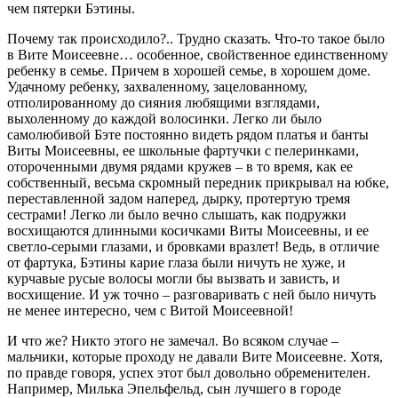
чем пятерки Бэтины.
Почему так происходило?.. Трудно сказать. Что-то такое было
в Вите Моисеевне… особенное, свойственное единственному
ребенку в семье. Причем в хорошей семье, в хорошем доме.
Удачному ребенку, захваленному, зацелованному,
отполированному до сияния любящими взглядами,
выхоленному до каждой волосинки. Легко ли было
самолюбивой Бэте постоянно видеть рядом платья и банты
Виты Моисеевны, ее школьные фартучки с пелеринками,
отороченными двумя рядами кружев – в то время, как ее
собственный, весьма скромный передник прикрывал на юбке,
переставленной задом наперед, дырку, протертую тремя
сестрами! Легко ли было вечно слышать, как подружки
восхищаются длинными косичками Виты Моисеевны, и ее
светло-серыми глазами, и бровками вразлет! Ведь, в отличие
от фартука, Бэтины карие глаза были ничуть не хуже, и
курчавые русые волосы могли бы вызвать и зависть, и
восхищение. И уж точно – разговаривать с ней было ничуть
не менее интересно, чем с Витой Моисеевной!
И что же? Никто этого не замечал. Во всяком случае –
мальчики, которые проходу не давали Вите Моисеевне. Хотя,
по правде говоря, успех этот был довольно обременителен.
Например, Милька Эпельфельд, сын лучшего в городе