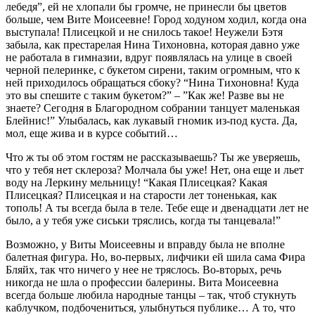
лебедя”, ей не хлопали бы громче, не принесли бы цветов
больше, чем Вите Моисеевне! Город ходуном ходил, когда она
выступала! Плисецкой и не снилось такое! Неужели Бэтя
забыла, как престарелая Нина Тихоновна, которая давно уже
не работала в гимназии, вдруг появлялась на улице в своей
черной пелеринке, с букетом сирени, таким огромным, что к
ней приходилось обращаться сбоку? “Нина Тихоновна! Куда
это вы спешите с таким букетом?” – ”Как же! Разве вы не
знаете? Сегодня в Благородном собрании танцует маленькая
Блейнис!” Улыбалась, как лукавый гномик из-под куста. Да,
мол, еще жива и в курсе событий…
Что ж ты об этом гостям не рассказываешь? Ты же уверяешь,
что у тебя нет склероза? Молчала бы уже! Нет, она еще и льет
воду на Леркину мельницу! “Какая Плисецкая? Какая
Плисецкая? Плисецкая и на старости лет тоненькая, как
тополь! А ты всегда была в теле. Тебе еще и двенадцати лет не
было, а у тебя уже сиськи тряслись, когда ты танцевала!”
Возможно, у Виты Моисеевны и вправду была не вполне
балетная фигура. Но, во-первых, лифчики ей шила сама Фира
Бляйх, так что ничего у нее не тряслось. Во-вторых, речь
никогда не шла о профессии балерины. Вита Моисеевна
всегда больше любила народные танцы – так, чтоб стукнуть
каблучком, подбочениться, улыбнуться публике… А то, что