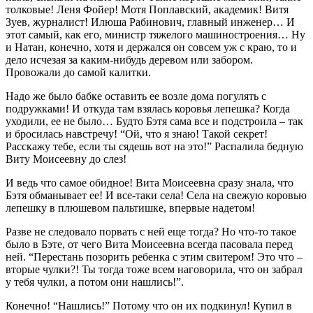
толковые! Леня Фойер! Мотя Поплавский, академик! Витя
Зуев, журналист! Илюша Рабинович, главный инженер… И
этот самый, как его, министр тяжелого машиностроения… Ну
и Натан, конечно, хотя и держался он совсем уж с краю, то и
дело исчезая за каким-нибудь деревом или забором.
Провожали до самой калитки.
Надо же было бабке оставить ее возле дома погулять с
подружками! И откуда там взялась коровья лепешка? Когда
уходили, ее не было… Будто Бэтя сама все и подстроила – так
и бросилась навстречу! “Ой, что я знаю! Такой секрет!
Расскажу тебе, если ты сядешь вот на это!” Распалила бедную
Виту Моисеевну до слез!
И ведь что самое обидное! Вита Моисеевна сразу знала, что
Бэтя обманывает ее! И все-таки села! Села на свежую коровью
лепешку в плюшевом пальтишке, впервые надетом!
Разве не следовало порвать с ней еще тогда? Но что-то такое
было в Бэте, от чего Вита Моисеевна всегда пасовала перед
ней. “Перестань позорить ребенка с этим свитером! Это что –
вторые чулки?! Ты тогда тоже всем наговорила, что он забрал
у тебя чулки, а потом они нашлись!”.
Конечно! “Нашлись!” Потому что он их подкинул! Купил в