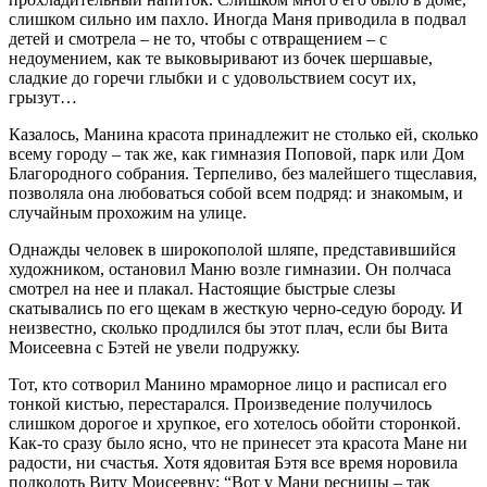
слишком сильно им пахло. Иногда Маня приводила в подвал
детей и смотрела – не то, чтобы с отвращением – с
недоумением, как те выковыривают из бочек шершавые,
сладкие до горечи глыбки и с удовольствием сосут их,
грызут…
Казалось, Манина красота принадлежит не столько ей, сколько
всему городу – так же, как гимназия Поповой, парк или Дом
Благородного собрания. Терпеливо, без малейшего тщеславия,
позволяла она любоваться собой всем подряд: и знакомым, и
случайным прохожим на улице.
Однажды человек в широкополой шляпе, представившийся
художником, остановил Маню возле гимназии. Он полчаса
смотрел на нее и плакал. Настоящие быстрые слезы
скатывались по его щекам в жесткую черно-седую бороду. И
неизвестно, сколько продлился бы этот плач, если бы Вита
Моисеевна с Бэтей не увели подружку.
Тот, кто сотворил Манино мраморное лицо и расписал его
тонкой кистью, перестарался. Произведение получилось
слишком дорогое и хрупкое, его хотелось обойти сторонкой.
Как-то сразу было ясно, что не принесет эта красота Мане ни
радости, ни счастья. Хотя ядовитая Бэтя все время норовила
подколоть Виту Моисеевну: “Вот у Мани ресницы – так