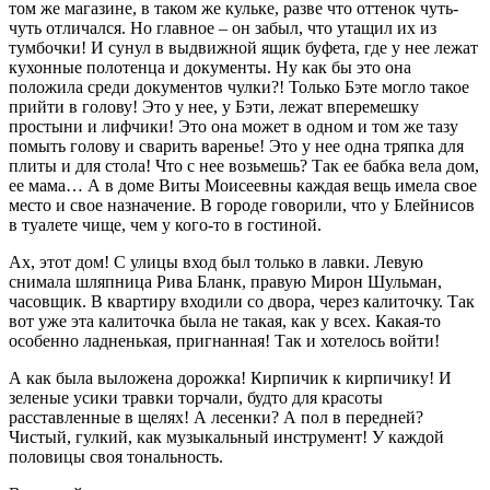
том же магазине, в таком же кульке, разве что оттенок чуть-
чуть отличался. Но главное – он забыл, что утащил их из
тумбочки! И сунул в выдвижной ящик буфета, где у нее лежат
кухонные полотенца и документы. Ну как бы это она
положила среди документов чулки?! Только Бэте могло такое
прийти в голову! Это у нее, у Бэти, лежат вперемешку
простыни и лифчики! Это она может в одном и том же тазу
помыть голову и сварить варенье! Это у нее одна тряпка для
плиты и для стола! Что с нее возьмешь? Так ее бабка вела дом,
ее мама… А в доме Виты Моисеевны каждая вещь имела свое
место и свое назначение. В городе говорили, что у Блейнисов
в туалете чище, чем у кого-то в гостиной.
Ах, этот дом! С улицы вход был только в лавки. Левую
снимала шляпница Рива Бланк, правую Мирон Шульман,
часовщик. В квартиру входили со двора, через калиточку. Так
вот уже эта калиточка была не такая, как у всех. Какая-то
особенно ладненькая, пригнанная! Так и хотелось войти!
А как была выложена дорожка! Кирпичик к кирпичику! И
зеленые усики травки торчали, будто для красоты
расставленные в щелях! А лесенки? А пол в передней?
Чистый, гулкий, как музыкальный инструмент! У каждой
половицы своя тональность.