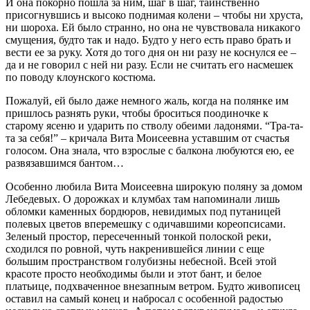
И она покорно пошла за ним, шаг в шаг, таинственно
присогнувшись и высоко поднимая колени – чтобы ни хруста,
ни шороха. Ей было странно, но она не чувствовала никакого
смущения, будто так и надо. Будто у него есть право брать и
вести ее за руку. Хотя до того дня он ни разу не коснулся ее –
да и не говорил с ней ни разу. Если не считать его насмешек
по поводу клоунского костюма.
Пожалуй, ей было даже немного жаль, когда на полянке им
пришлось разнять руки, чтобы броситься поодиночке к
старому ясеню и ударить по стволу обеими ладонями. “Тра-та-
та за себя!” – кричала Вита Моисеевна уставшим от счастья
голосом. Она знала, что взрослые с балкона любуются ею, ее
развязавшимся бантом…
Особенно любила Вита Моисеевна широкую поляну за домом
Лебедевых. О дорожках и клумбах там напоминали лишь
обломки каменных бордюров, невидимых под путаницей
полевых цветов вперемешку с одичавшими кореопсисами.
Зеленый простор, пересеченный тонкой полоской реки,
сходился по ровной, чуть накренившейся линии с еще
б
о
льшим пространством голубизны небесной. Всей этой
красоте просто необходимы были и этот бант, и белое
платьице, подхваченное внезапным ветром. Будто живописец
оставил на самый конец и набросал с особенной радостью