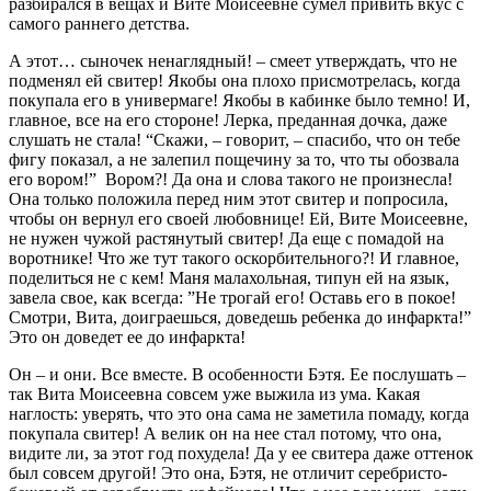
разбирался в вещах и Вите Моисеевне сумел привить вкус с
самого раннего детства.
А этот… сыночек ненаглядный! – смеет утверждать, что не
подменял ей свитер! Якобы она плохо присмотрелась, когда
покупала его в универмаге! Якобы в кабинке было темно! И,
главное, все на его стороне! Лерка, преданная дочка, даже
слушать не стала! “Скажи, – говорит, – спасибо, что он тебе
фигу показал, а не залепил пощечину за то, что ты обозвала
его вором!” Вором?! Да она и слова такого не произнесла!
Она только положила перед ним этот свитер и попросила,
чтобы он вернул его своей любовнице! Ей, Вите Моисеевне,
не нужен чужой растянутый свитер! Да еще с помадой на
воротнике! Что же тут такого оскорбительного?! И главное,
поделиться не с кем! Маня малахольная, типун ей на язык,
завела свое, как всегда: ”Не трогай его! Оставь его в покое!
Смотри, Вита, доиграешься, доведешь ребенка до инфаркта!”
Это он доведет ее до инфаркта!
Он – и они. Все вместе. В особенности Бэтя. Ее послушать –
так Вита Моисеевна совсем уже выжила из ума. Какая
наглость: уверять, что это она сама не заметила помаду, когда
покупала свитер! А велик он на нее стал потому, что она,
видите ли, за этот год похудела! Да у ее свитера даже оттенок
был совсем другой! Это она, Бэтя, не отличит серебристо-