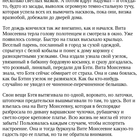
несколько светлых мазков. А потом вдруг надумал – и откуда-
то, будто из засады, выволок огромную темно-стальную тучу,
которая успела всех их вымочить насквозь, пока они, визжа
вразнобой, добежали до дверей дома.
Тот дождь кончился так же внезапно, как и начался. Вита
Моисеевна терла голову полотенцем и смотрела в окно. Уже
появилось солнце. Быстро на глазах высыхало крыльцо.
Веселый парень, посланный в город за сухой одеждой,
спрыгнул с белой кобылы и понес к дому корзину с
разноцветными узелками. Она издали узнала свой узелок,
увязанный в бабкину бордовую косынку, и сразу догадалась,
что розовый, линялый, передали для Бэти. Вита Моисеевна
знала, что Бэтя сейчас обмирает от страха. Она и сама боялась,
как бы Бэтин узелок не развязался. Как бы кто-нибудь
случайно не увидел ее чиненное-перечиненное бельишко.
Свои вещи Бэтя вытягивала по одной, воровато, но латочки,
штопочки предательски вышмыгивали то там, то здесь. Вот и
взъелась она на Виту Моисеевну, которая в беспорядке
разбросала по дивану варшавские чулочки, рубашечку и
светло-серое креповое платье. Всю жизнь не могла ей этого
забыть! Пользовалась каждым случаем, чтобы испортить
настроение. Она и тогда буркнула Вите Моисеевне какую-то
гадость про ее платья, но та не обратила внимания.