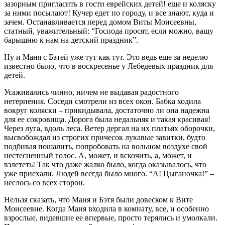
зазорным пригласить в гости еврейских детей! еще и коляску
за ними посылают! Кучер едет по городу, и все знают, куда и
зачем. Останавливается перед домом Виты Моисеевны,
статный, уважительный: “Господа просят, если можно, вашу
барышню к нам на детский праздник”.
Ну и Маня с Бэтей уже тут как тут. Это ведь еще за неделю
известно было, что в воскресенье у Лебедевых праздник для
детей.
Усаживались чинно, ничем не выдавая радостного
нетерпения. Соседи смотрели из всех окон. Бабка ходила
вокруг коляски – прикидывала, достаточно ли она надежна
для ее сокровища. Дорога была недальняя и такая красивая!
Через луга, вдоль леса. Ветер дергал на их платьях оборочки,
высвобождал из строгих причесок лукавые завитки, будто
подбивая пошалить, попробовать на вольном воздухе свой
нестесненный голос. А, может, и вскочить, а, может, и
взлететь! Так что даже жалко было, когда оказывалось, что
уже приехали. Людей всегда было много. “А! Цыганочка!” –
неслось со всех сторон.
Нельзя сказать, что Маня и Бэтя были довеском к Вите
Моисеевне. Когда Маня входила в комнату, все, и особенно
взрослые, видевшие ее впервые, просто терялись и умолкали.