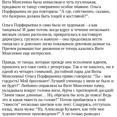
Вита Моисеевна была невысокая и чуть пухленькая,
придавало ее танцу совершенно особое обаяние. Ольга
Порфирьевна не раз повторяла: “А где, собственно, сказано,
что балерина должна быть тощей и костлявой?”.
Ольга Порфирьевна и сама была не худенькая – а как
танцевала! И даже потом, когда вдруг в течение нескольких
месяцев сильно располнела, превратилась в настоящую
директрису, грузную и важную – она продолжала вести
танцкласс и довольно легко показывала девочкам разные па.
Причем размашистые движения ее теперь казались Вите
Моисеевне еще интереснее.
Правда, те танцы, которые прежде они исполняли вдвоем,
пришлось все-таки снять с репертуара. Так и не нашлось, ни в
одной из четырех гимназий, достойной пары для Виты
Моисеевны! Ольга Порфирьевна прямо говорила: “Ты – моя
гордость! Мой бриллиант! Лучшей ученицы у меня не было и
не будет!” Любовно оправляла на Вите Моисеевне пачку,
укладывала вокруг головы косы, бурча с притворной досадой:
“Зачем такие длинные… Ну, обрезала бы хоть до пояса! Ведь
это ж какая тяжесть на голове!” Потом прибавляла к этой
“тяжести” несколько цветков или лент. Сощурясь, отступала
назад, звала мужа: “Ну, Александр Кузьмич, как тебе мое
художественное произведение?” А он только разводил